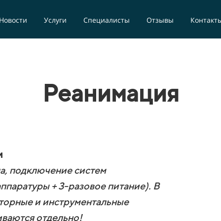
Новости
Услуги
Специалисты
Отзывы
Контакт
Реанимация
и
ла, подключение систем
паратуры + 3-разовое питание). В
торные и инструментальные
иваются отдельно!