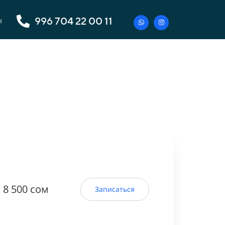
996 704 22 00 11
ы
8 500 сом
Записаться